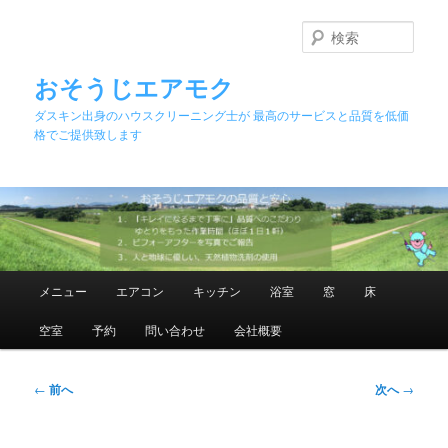
メ
イ
検
ン
索
コ
おそうじエアモク
ン
ダスキン出身のハウスクリーニング士が 最高のサービスと品質を低価
テ
格でご提供致します
ン
ツ
へ
移
動
メ
メニュー
エアコン
キッチン
浴室
窓
床
イ
ン
空室
予約
問い合わせ
会社概要
メ
ニ
ュ
投
←
前へ
次へ
→
ー
稿
ナ