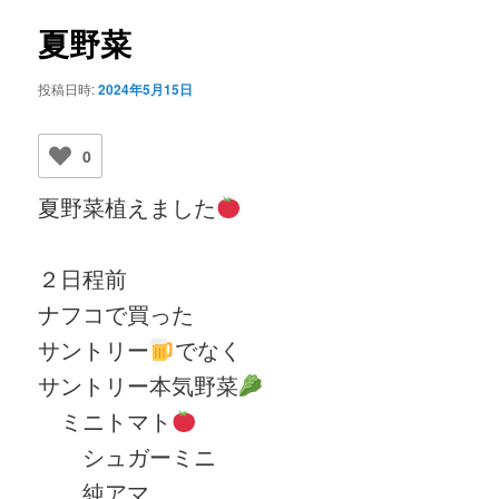
ビ
ゲ
夏野菜
ー
シ
投稿日時:
2024年5月15日
ョ
ン
0
夏野菜植えました
２日程前
ナフコで買った
サントリー
でなく
サントリー本気野菜
ミニトマト
シュガーミニ
純アマ