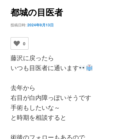
ビ
ゲ
都城の目医者
ー
シ
投稿日時:
2024年9月13日
ョ
ン
0
藤沢に戻ったら
いつも目医者に通います
去年から
右目が白内障っぽいそうです
手術もしたいな～
と時期を相談すると
術後のフォローもあるので