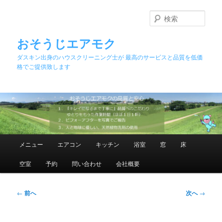
メ
イ
検
ン
索
コ
おそうじエアモク
ン
ダスキン出身のハウスクリーニング士が 最高のサービスと品質を低価
テ
格でご提供致します
ン
ツ
へ
移
動
メ
メニュー
エアコン
キッチン
浴室
窓
床
イ
ン
空室
予約
問い合わせ
会社概要
メ
ニ
ュ
投
←
前へ
次へ
→
ー
稿
ナ