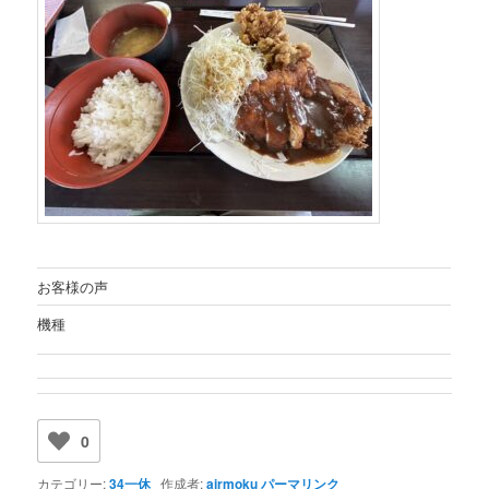
お客様の声
機種
0
カテゴリー:
34一休
作成者:
airmoku
パーマリンク