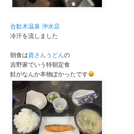
合歓木温泉 沖水店
冷汗を流しました
朝食は
資さんうどん
の
吉野家でいう特朝定食
鮭がなんか本物ぽかったです