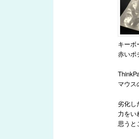
キーボ
赤いポ
ThinkP
マウス
劣化し
力をい
思うと