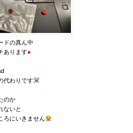
ードの真ん中
チあります
●
ad
の代わりです
たのか
れないと
ころにいきません