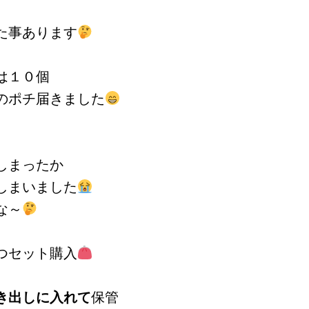
た事あります
は１０個
のポチ届きました
しまったか
しまいました
な～
つセット購入
き出しに入れて
保管