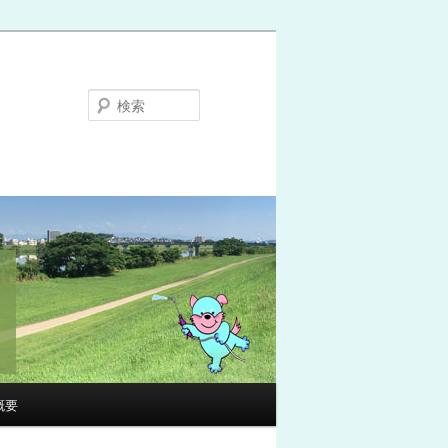
検
索
概要