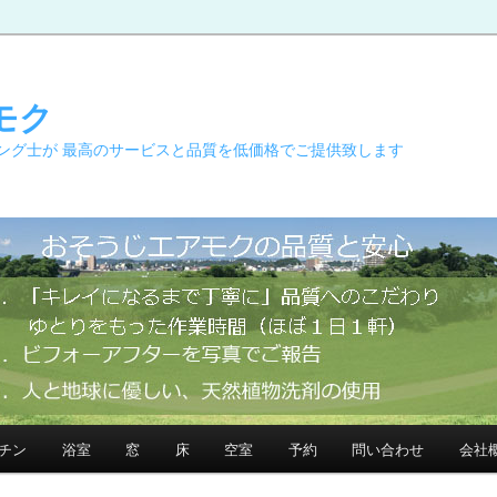
モク
ング士が 最高のサービスと品質を低価格でご提供致します
チン
浴室
窓
床
空室
予約
問い合わせ
会社