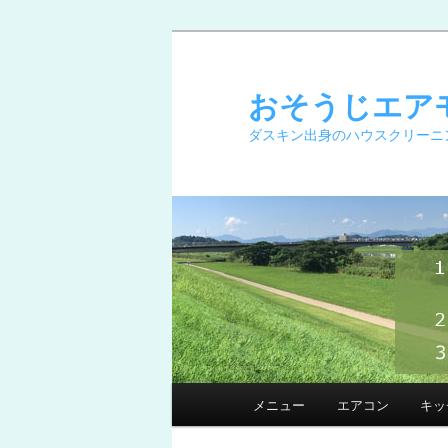
メ
イ
ン
おそうじエア
コ
ダスキン出身のハウスクリーニ
ン
テ
ン
ツ
へ
移
動
メ
メニュー
エアコン
キッ
イ
ン