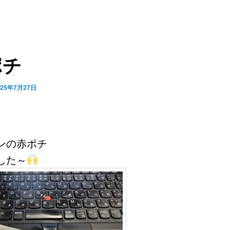
ポチ
025年7月27日
ンの赤ポチ
した～