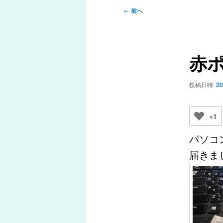
メ
投
←
前へ
ニ
稿
ュ
ナ
ー
ビ
赤
ゲ
ー
シ
投稿日時:
2
ョ
ン
+1
パソコ
届きま