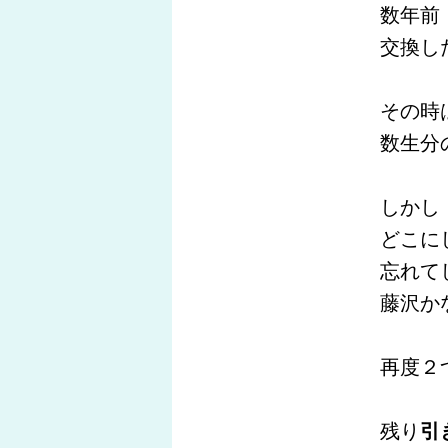
数年前
交換し
その時
数生分
しかし
どこに
忘れて
藤沢か
再度２
残り
引