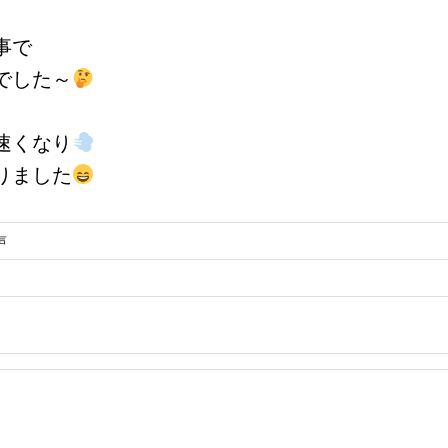
事で
でした～
速くなり
りました
声