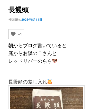
ビ
ゲ
長饅頭
ー
シ
投稿日時:
2025年8月11日
ョ
ン
+1
朝から
ブログ
書いていると
庭からお隣のＴさんと
レッドリバーのらら
長饅頭の差し入れ