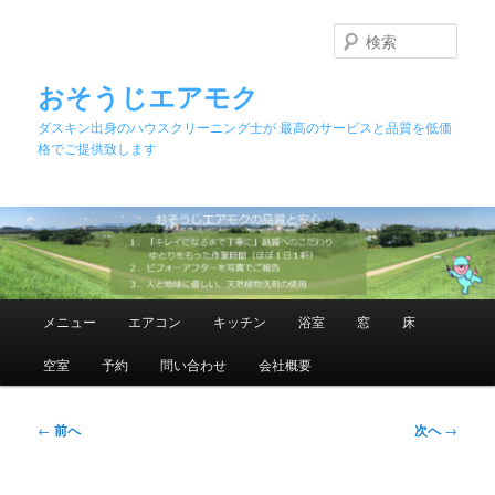
メ
イ
検
ン
索
コ
おそうじエアモク
ン
ダスキン出身のハウスクリーニング士が 最高のサービスと品質を低価
テ
格でご提供致します
ン
ツ
へ
移
動
メ
メニュー
エアコン
キッチン
浴室
窓
床
イ
ン
空室
予約
問い合わせ
会社概要
メ
ニ
ュ
投
←
前へ
次へ
→
ー
稿
ナ