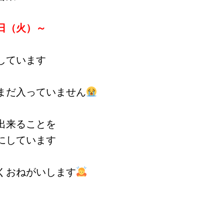
日（火）～
しています
まだ入っていません
出来ることを
にしています
くおねがいします
】