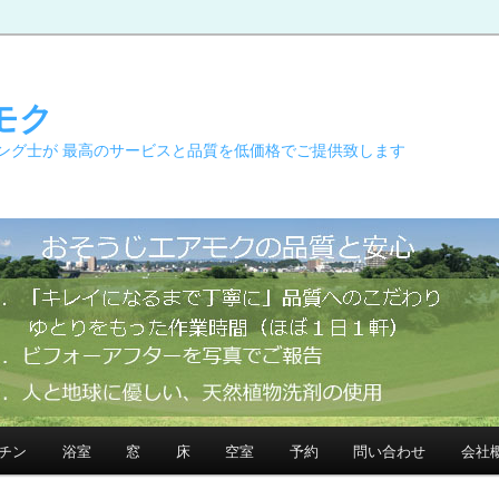
モク
ング士が 最高のサービスと品質を低価格でご提供致します
チン
浴室
窓
床
空室
予約
問い合わせ
会社