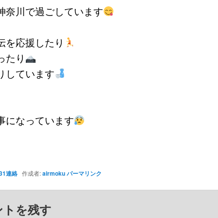
神奈川で過ごしています
伝を応援したり
ったり
りしています
事になっています
31連絡
作成者:
airmoku
パーマリンク
ントを残す