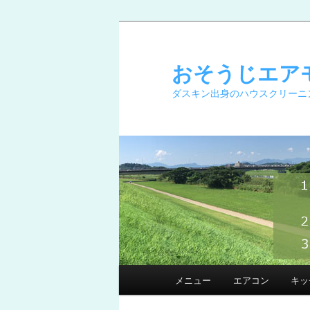
メ
イ
ン
おそうじエア
コ
ダスキン出身のハウスクリーニ
ン
テ
ン
ツ
へ
移
動
メ
メニュー
エアコン
キッ
イ
ン