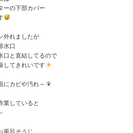
ターの下部カバー
す
ン外れましたが
排水口
水口と直結してるので
燥してきれいです
面にカビや汚れ～
作業していると
～
お風呂そうじ