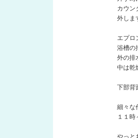
カウン
外しま
エプロ
浴槽の
外の排
中は乾
下部背
細々な
１１時
やっと