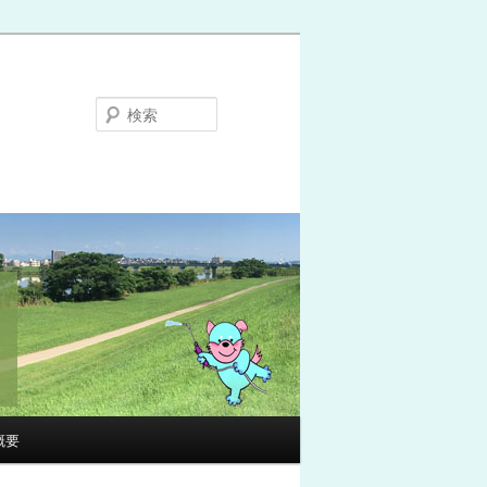
検
索
概要