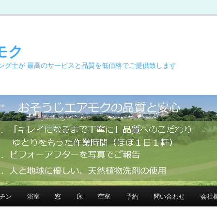
モク
ング士が 最高のサービスと品質を低価格でご提供致します
チン
浴室
窓
床
空室
予約
問い合わせ
会社