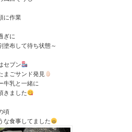
順に作業
過ぎに
剤塗布して待ち状態～
はセブン
たまごサンド発見
ー牛乳と一緒に
頂きました
の頃
うな食事してました