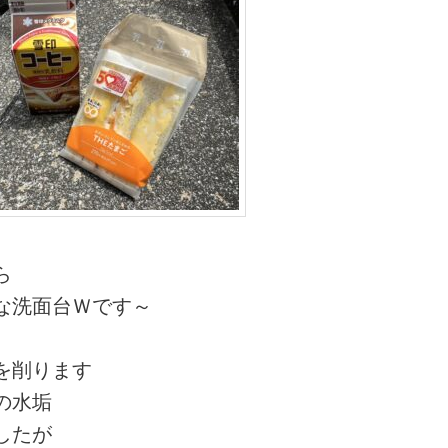
ら
な洗面台Ｗです～
を削ります
の水垢
したが