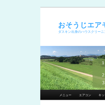
メ
イ
ン
おそうじエア
コ
ダスキン出身のハウスクリーニ
ン
テ
ン
ツ
へ
移
動
メ
メニュー
エアコン
キッ
イ
ン