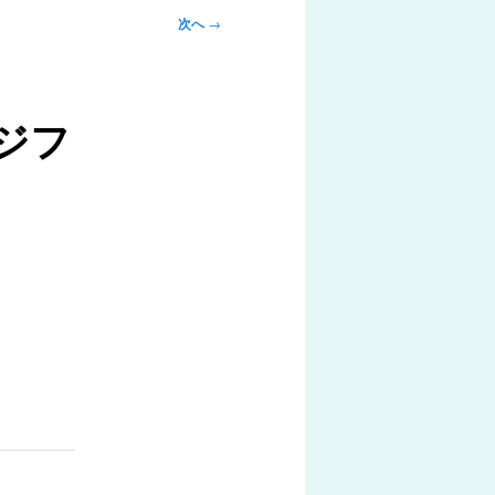
次へ
→
ジフ