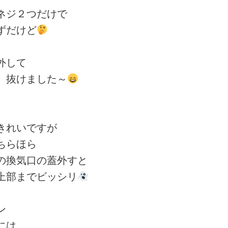
ネジ２つだけで
ずだけど
外して
、抜けました～
きれいですが
ちらほら
の換気口の蓋外すと
上部までビッシリ
ン
には