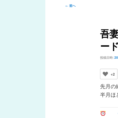
メ
投
←
前へ
ニ
稿
ュ
ナ
ー
ビ
吾
ゲ
ー
ー
シ
ョ
ン
投稿日時:
2
+2
先月の
半月ほ