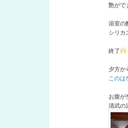
艶がで
浴室の
シリカ
終了
夕方か
このは
お腹が
清武の