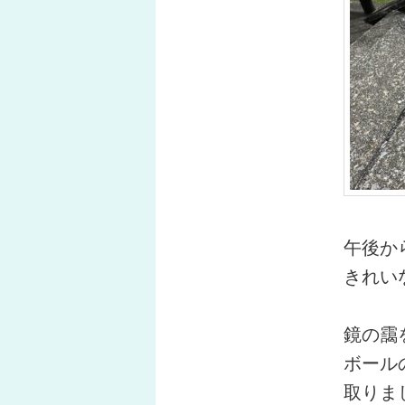
午後か
きれい
鏡の靄
ボール
取りま