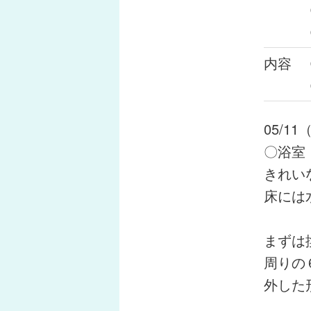
内容
05/1
〇浴室
きれい
床には
まずは
周りの
外した