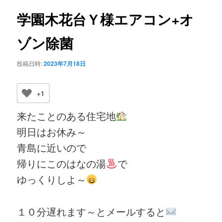
ビ
ゲ
学園木花台Ｙ様エアコン+オ
ー
シ
ゾン除菌
ョ
ン
投稿日時:
2023年7月18日
+1
来たことのある住宅地
明日はお休み～
青島に近いので
帰りにこのはなの湯
で
ゆっくりしよ～
１０分遅れます～とメールすると