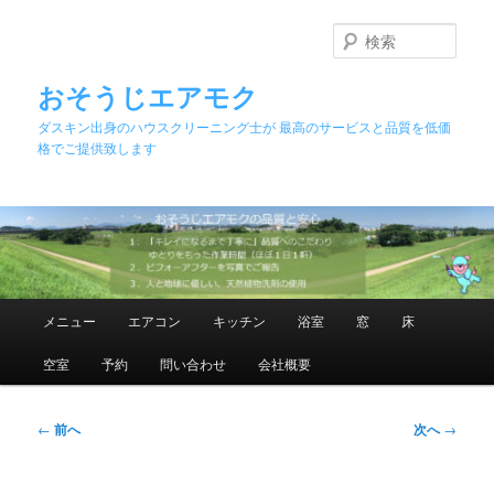
メ
イ
検
ン
索
コ
おそうじエアモク
ン
ダスキン出身のハウスクリーニング士が 最高のサービスと品質を低価
テ
格でご提供致します
ン
ツ
へ
移
動
メ
メニュー
エアコン
キッチン
浴室
窓
床
イ
ン
空室
予約
問い合わせ
会社概要
メ
ニ
ュ
投
←
前へ
次へ
→
ー
稿
ナ