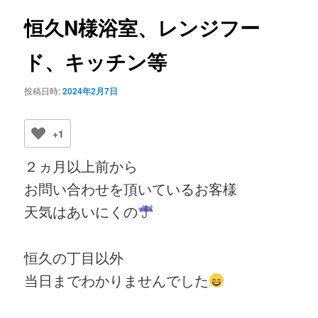
ビ
ゲ
恒久N様浴室、レンジフー
ー
シ
ド、キッチン等
ョ
ン
投稿日時:
2024年2月7日
+1
２ヵ月以上前から
お問い合わせを頂いているお客様
天気はあいにくの
恒久の丁目以外
当日までわかりませんでした