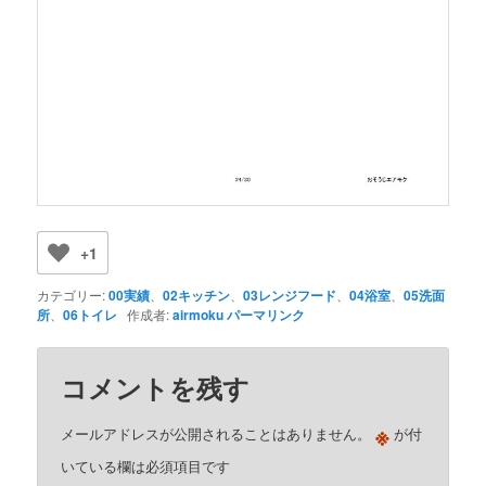
+1
カテゴリー:
00実績
、
02キッチン
、
03レンジフード
、
04浴室
、
05洗面
所
、
06トイレ
作成者:
airmoku
パーマリンク
コメントを残す
※
メールアドレスが公開されることはありません。
が付
いている欄は必須項目です