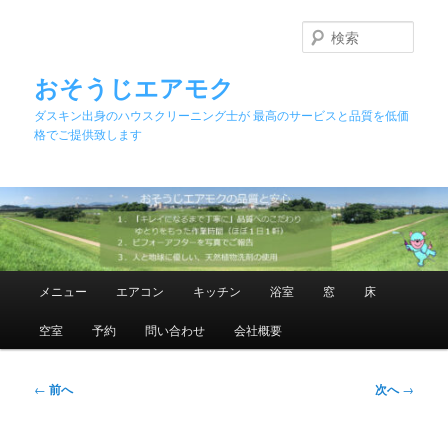
メ
イ
検
ン
索
コ
おそうじエアモク
ン
ダスキン出身のハウスクリーニング士が 最高のサービスと品質を低価
テ
格でご提供致します
ン
ツ
へ
移
動
メ
メニュー
エアコン
キッチン
浴室
窓
床
イ
ン
空室
予約
問い合わせ
会社概要
メ
ニ
ュ
投
←
前へ
次へ
→
ー
稿
ナ