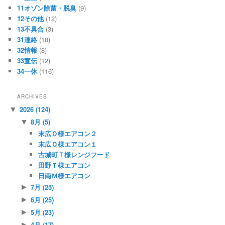
11オゾン除菌・脱臭
(9)
12その他
(12)
13不具合
(3)
31連絡
(18)
32情報
(8)
33宣伝
(12)
34一休
(116)
ARCHIVES
2026
(124)
▼
8月
(5)
▼
末広Ｏ様エアコン２
末広Ｏ様エアコン１
古城町Ｔ様レンジフード
田野Ｔ様エアコン
日南Ｍ様エアコン
7月
(25)
►
6月
(25)
►
5月
(23)
►
4月
(17)
►