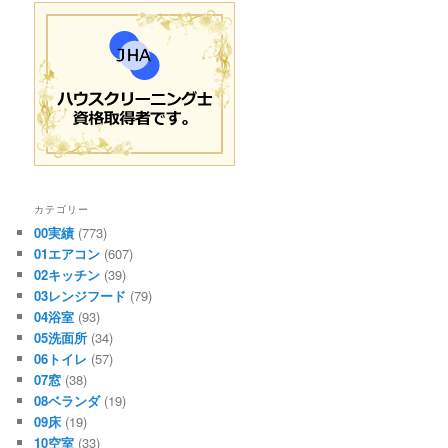
カテゴリー
00実績
(773)
01エアコン
(607)
02キッチン
(39)
03レンジフード
(79)
04浴室
(93)
05洗面所
(34)
06トイレ
(57)
07窓
(38)
08ベランダ
(19)
09床
(19)
10空室
(33)