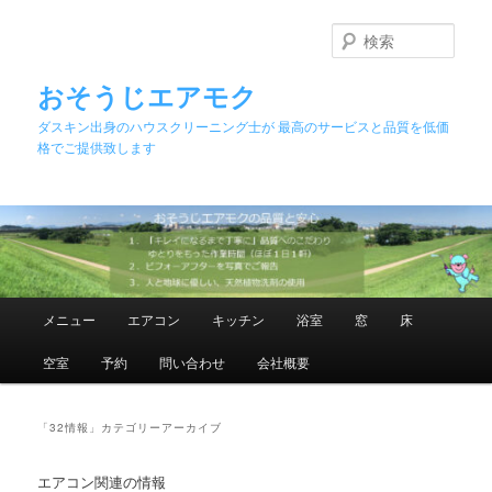
メ
サ
イ
ブ
検
ン
コ
索
コ
ン
おそうじエアモク
ン
テ
ダスキン出身のハウスクリーニング士が 最高のサービスと品質を低価
テ
ン
格でご提供致します
ン
ツ
ツ
へ
へ
移
移
動
動
メ
メニュー
エアコン
キッチン
浴室
窓
床
イ
ン
空室
予約
問い合わせ
会社概要
メ
ニ
ュ
「
32情報
」カテゴリーアーカイブ
ー
エアコン関連の情報