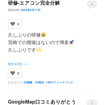
研修-エアコン完全分解
1
投稿日時:
2024年2月11日
0
久しぶりの研修
宮崎での開催はないので博多
久しぶりです
続きを読む
→
0
カテゴリー:
32情報
、
33宣伝
|
1
件のフィードバック
GoogleMap口コミありがとう
1