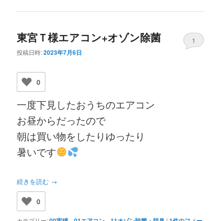
東宮Ｔ様エアコン+オゾン除菌
1
投稿日時:
2023年7月6日
0
一度下見したおうちのエアコン
お昼からだったので
朝は買い物をしたりゆったり
暑いです
続きを読む
→
0
カテゴリー:
00実績
、
01エアコン
、
11オゾン除菌・脱臭
|
1
件のフィー