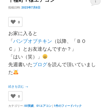
1
投稿日時:
2023年7月8日
0
お家に入ると
「
バンプオブチキン
（以降、「ＢＯ
Ｃ」）とお友達なんですか？」
「はい（笑）」
先週書いた
ブログ
を読んで頂いていまし
た
続きを読む
→
0
カテゴリー:
00実績
、
01エアコン
|
1
件のフィードバック