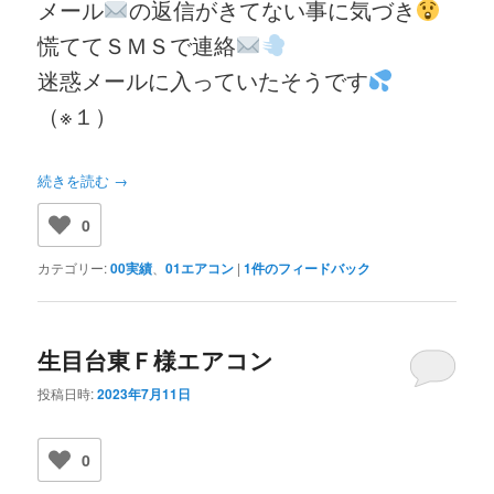
メール
の返信がきてない事に気づき
慌ててＳＭＳで連絡
迷惑メールに入っていたそうです
（※１）
続きを読む
→
0
カテゴリー:
00実績
、
01エアコン
|
1
件のフィードバック
生目台東Ｆ様エアコン
投稿日時:
2023年7月11日
0