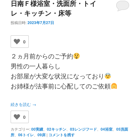
日南Ｆ様浴室・洗面所・トイ
レ・キッチン・床等
投稿日時:
2023年7月27日
0
２ヵ月前からのご予約
男性の一人暮らし
お部屋が大変な状況になっており
お姉様が法事前に心配してのご依頼
続きを読む
→
0
カテゴリー:
00実績
、
02キッチン
、
03レンジフード
、
04浴室
、
05洗面
所
、
06トイレ
、
09床
|
コメントを残す