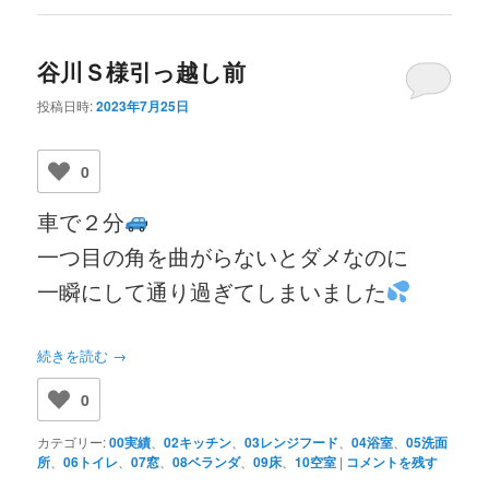
谷川Ｓ様引っ越し前
投稿日時:
2023年7月25日
0
車で２分
一つ目の角を曲がらないとダメなのに
一瞬にして通り過ぎてしまいました
続きを読む
→
0
カテゴリー:
00実績
、
02キッチン
、
03レンジフード
、
04浴室
、
05洗面
所
、
06トイレ
、
07窓
、
08ベランダ
、
09床
、
10空室
|
コメントを残す