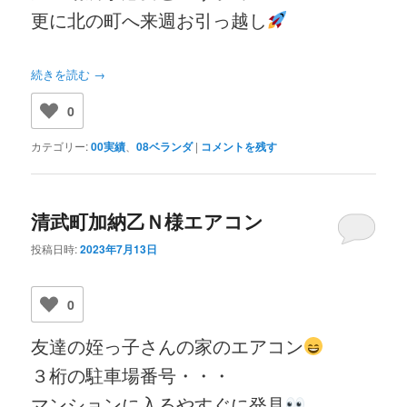
更に北の町へ来週お引っ越し
続きを読む
→
0
カテゴリー:
00実績
、
08ベランダ
|
コメントを残す
清武町加納乙Ｎ様エアコン
投稿日時:
2023年7月13日
0
友達の姪っ子さんの家のエアコン
３桁の駐車場番号・・・
マンションに入るやすぐに発見