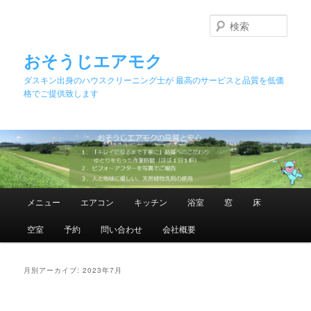
メ
サ
イ
ブ
検
ン
コ
索
コ
ン
おそうじエアモク
ン
テ
ダスキン出身のハウスクリーニング士が 最高のサービスと品質を低価
テ
ン
格でご提供致します
ン
ツ
ツ
へ
へ
移
移
動
動
メ
メニュー
エアコン
キッチン
浴室
窓
床
イ
ン
空室
予約
問い合わせ
会社概要
メ
ニ
ュ
月別アーカイブ:
2023年7月
ー