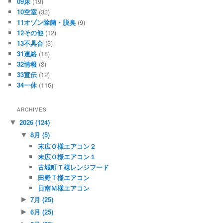
09床
(19)
10空室
(33)
11オゾン除菌・脱臭
(9)
12その他
(12)
13不具合
(3)
31連絡
(18)
32情報
(8)
33宣伝
(12)
34一休
(116)
ARCHIVES
2026
(124)
▼
8月
(5)
▼
末広Ｏ様エアコン２
末広Ｏ様エアコン１
古城町Ｔ様レンジフード
田野Ｔ様エアコン
日南Ｍ様エアコン
7月
(25)
►
6月
(25)
►