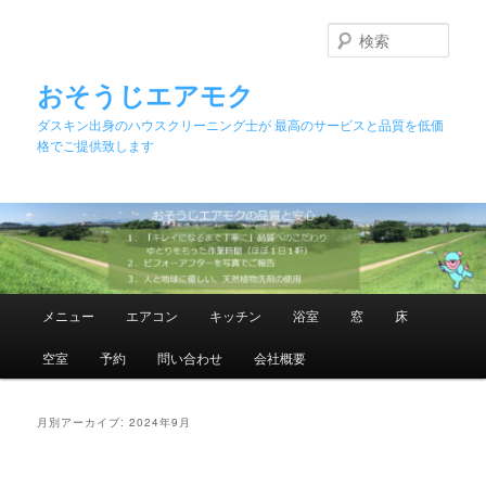
メ
サ
イ
ブ
検
ン
コ
索
コ
ン
おそうじエアモク
ン
テ
ダスキン出身のハウスクリーニング士が 最高のサービスと品質を低価
テ
ン
格でご提供致します
ン
ツ
ツ
へ
へ
移
移
動
動
メ
メニュー
エアコン
キッチン
浴室
窓
床
イ
ン
空室
予約
問い合わせ
会社概要
メ
ニ
ュ
月別アーカイブ:
2024年9月
ー