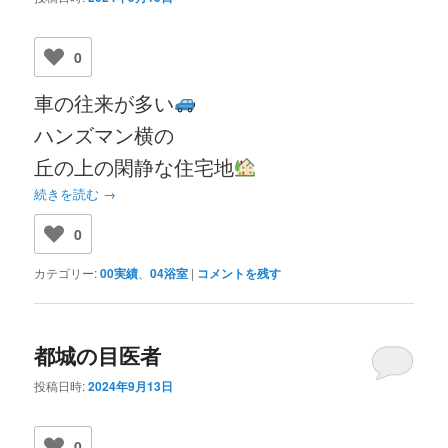
0
車の往来が多い
ハンズマン横の
丘の上の閑静な住宅地
続きを読む
→
0
カテゴリー:
00実績
、
04浴室
|
コメントを残す
都城の目医者
投稿日時:
2024年9月13日
0